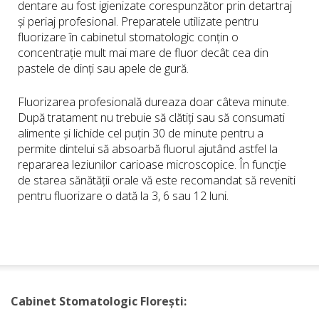
dentare au fost igienizate corespunzător prin detartraj
și periaj profesional. Preparatele utilizate pentru
fluorizare în cabinetul stomatologic conțin o
concentrație mult mai mare de fluor decât cea din
pastele de dinți sau apele de gură.
Fluorizarea profesională dureaza doar câteva minute.
După tratament nu trebuie să clătiți sau să consumati
alimente și lichide cel puțin 30 de minute pentru a
permite dintelui să absoarbă fluorul ajutând astfel la
repararea leziunilor carioase microscopice. În funcție
de starea sănătății orale vă este recomandat să reveniti
pentru fluorizare o dată la 3, 6 sau 12 luni.
Cabinet Stomatologic Florești: