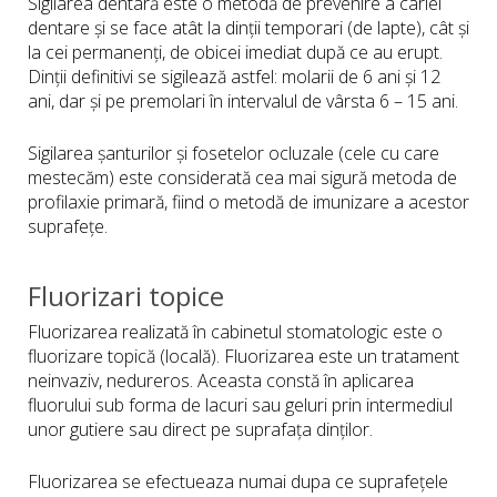
Sigilarea dentară este o metodă de prevenire a cariei
dentare și se face atât la dinții temporari (de lapte), cât și
la cei permanenți, de obicei imediat după ce au erupt.
Dinții definitivi se sigilează astfel: molarii de 6 ani și 12
ani, dar și pe premolari în intervalul de vârsta 6 – 15 ani.
Sigilarea șanturilor și fosetelor ocluzale (cele cu care
mestecăm) este considerată cea mai sigură metoda de
profilaxie primară, fiind o metodă de imunizare a acestor
suprafețe.
Fluorizari topice
Fluorizarea realizată în cabinetul stomatologic este o
fluorizare topică (locală). Fluorizarea este un tratament
neinvaziv, nedureros. Aceasta constă în aplicarea
fluorului sub forma de lacuri sau geluri prin intermediul
unor gutiere sau direct pe suprafața dinților.
Fluorizarea se efectueaza numai dupa ce suprafețele